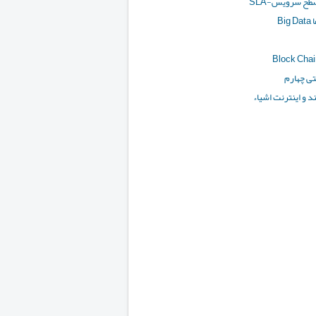
طح سرویس-SLA
Bi
تی چهارم
 و اینترنت اشیاء