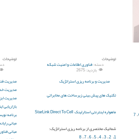
توضیحات
توضیحات
دسته:
فناوری اطلاعات و امنیت شبکه
دس
بازدید: 2675
نه
مدیریت و برنامه ریزی استراتژیک
مدیریت فنا
عات
مدیریت خدم
تکنیک های پیش بینی زیرساخت های مخابراتی
مدیریت ابزا
بازاریابی ای
ماهواره اینترنتی استارلینک StarLink Direct To Cell
،
7
برنامه نوی
تماعی
مبانی رایانه
شماتیک مختصری از برنامه ریزی استراتژیک:
اطات
مبانی فناور
8
،
7
،
6
،
5
،
4
،
3
،
2
،
1