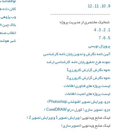
ی
توافقنامه س
12
،
11
،
10
،
9
کلان داده ها g Data
-----------------------------
وب پژوهی
شماتیک مختصری از مدیریت پروژه:
بلاک چین Block Chain
4
،
3
،
2
،
1
انقلاب صنع
7
،
6
،
5
شهر هوشمند
پروپزال نویسی
آئین نامه نگارش و تدوین پایان نامه کارشناسی
نمونه طرح تحقیق پایان نامه کارشناسی ارشد
نحوه نگارش گزارش کارورزی1
نحوه نگارش گزارش کارورزی2
لیست پروژه های فناوری اطلاعات
لیست پروژه های امنیت اطلاعات
جزوء ویرایش تصویر (فتوشاپ Photoshop)
جزوء تصویر سازی ( کورل دراو CorelDRAW )
لینک منابع ویدئویی (
ویرایش تصویر 1
و
ویرایش تصویر 2
)
لینک منابع ویدئویی (
تصویرسازی
)